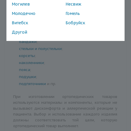
В группу ортопедических товаров входят:
Могилев
Несвиж
Молодечно
Гомель
корректоры
;
шины
;
Витебск
Бобруйск
ортезы
;
Другой
воротники
;
бандажи
;
стельки и полустельки
;
корсеты
;
наколенники
;
пояса
;
подушки
;
подпяточники
и пр.
При изготовлении ортопедических товаров
используются материалы и компоненты, которые не
вызывают дискомфорта и аллергической реакции у
пациента. Выбор и использование каждого изделия
должны соответствовать той цели, которую
ортопедический товар выполняет.