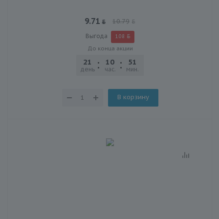
9.71
10.79
Выгода
1.08
До конца акции
21
10
51
52
день
час.
мин.
сек.
В корзину