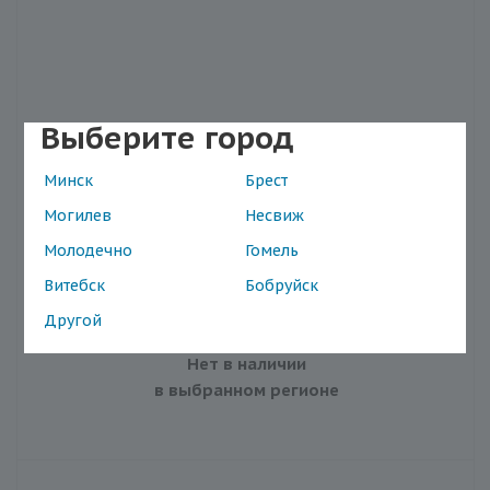
Выберите город
Минск
Брест
Спрей солнцезащитный для лица и тела "Moon"
SPF 60, 200 мл
Могилев
Несвиж
Наличие в магазинах
Молодечно
Гомель
Витебск
Бобруйск
Артикул: MM-6066
Другой
Нет в наличии
в выбранном регионе