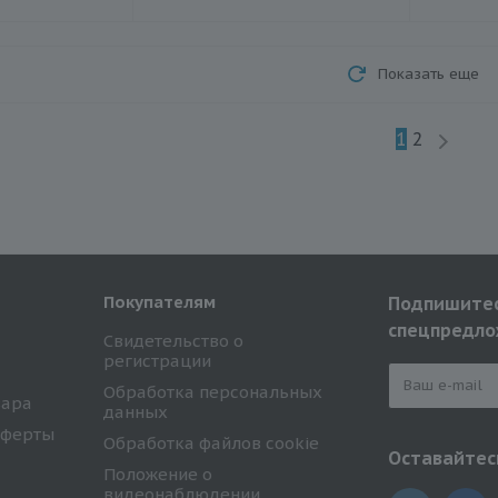
Показать еще
1
2
Покупателям
Подпишитес
спецпредло
Свидетельство о
регистрации
Обработка персональных
вара
данных
оферты
Обработка файлов cookie
Оставайтесь
Положение о
видеонаблюдении