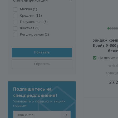
Степень фиксации
Мягкая (
1
)
Средняя (
11
)
Полужесткая (
3
)
Жесткая (
1
)
Регулируемая (
2
)
Бандаж комп
Крейт У-300 
беж
Наличие 
Сбросить
Артикул
27.
Подпишитесь на
спецпредложения!
Узнавайте о скидках и акциях
первым