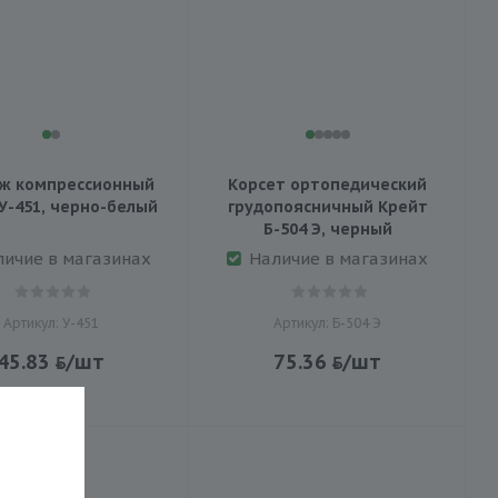
ж компрессионный
Корсет ортопедический
У-451, черно-белый
грудопоясничный Крейт
Б-504 Э, черный
личие в магазинах
Наличие в магазинах
Артикул: У-451
Артикул: Б-504 Э
45.83
/шт
75.36
/шт