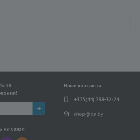
ь на
Наши контакты
жения!
+375(44) 738-32-74
shop@da.by
 на связи