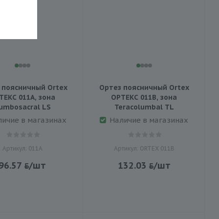
 поясничный Ortex
Ортез поясничный Ortex
ТЕКС 011A, зона
ОРТЕКС 011B, зона
umbosacral LS
Teracolumbal TL
личие в магазинах
Наличие в магазинах
Артикул: 011А
Артикул: ORTEX 011В
96.57
/шт
132.03
/шт