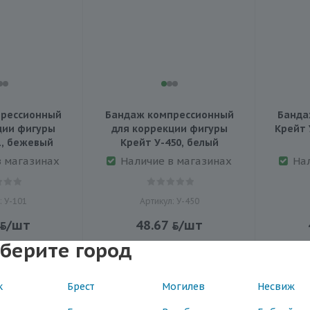
рессионный
Бандаж компрессионный
Банда
ции фигуры
для коррекции фигуры
Крейт 
1, бежевый
Крейт У-450, белый
в магазинах
Наличие в магазинах
На
: У-101
Артикул: У-450
/шт
48.67
/шт
берите город
к
Брест
Могилев
Несвиж