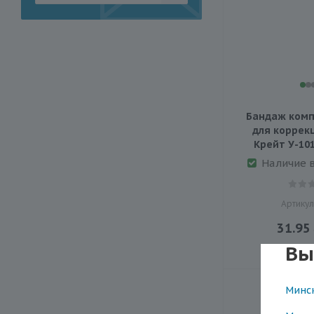
Бандаж комп
для коррек
Крейт У-10
Наличие 
Артикул
31.95
Вы
Минс