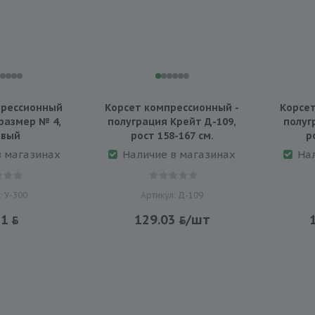
рессионный
Корсет компрессионный -
Корсет
размер № 4,
полуграция Крейт Д-109,
полуг
евый
рост 158-167 см.
р
в магазинах
Наличие в магазинах
На
: У-300
Артикул: Д-109
21
129.03
/шт