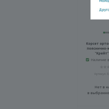
Моло
Друг
Корсет орто
пояснично-
"Крейт"
Наличие 
Артикул: 
Нет в н
в выбранно