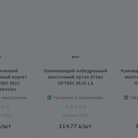
ический
Усиливающий набедренный
Усилив
чный корсет
эластичный ортез Ortex
эласт
ЕКС 011C
ОРТЕКС 011D LS
О
tension
в магазинах
Наличие в магазинах
На
: 011С
Артикул: 011D
/шт
114.77
/шт