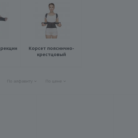
ррекции
Корсет пояснично-
крестцовый
По алфавиту
По цене