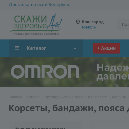
Доставка по всей Беларуси
Ваш город
Гомель
Каталог
Акции
Главная
-
Каталог
-
Ортопедические товары в Гомеле
-
Корсеты,
Корсеты, бандажи, пояса 
Фильтр по параметрам