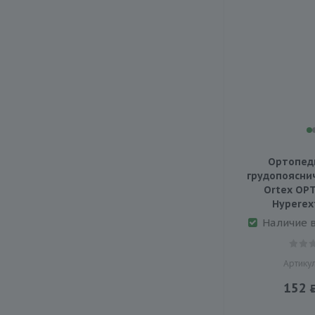
Ортопед
грудопоясни
Ortex ОРТ
Hyperex
Наличие 
Артикул
152