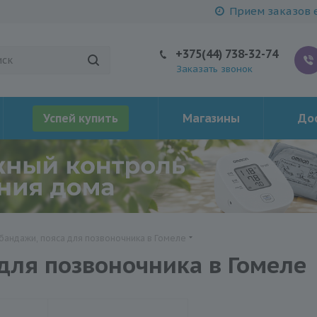
Прием заказов е
+375(44) 738-32-74
Заказать звонок
Успей купить
Магазины
Дос
 бандажи, пояса для позвоночника в Гомеле
для позвоночника в Гомеле