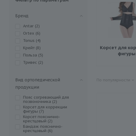
Бренд
Antar (
2
)
Ortex (
6
)
Tonus (
4
)
Корсет для ко
Крейт (
8
)
фигуры
Польза (
5
)
Тривес (
2
)
Вид ортопедической
По популярности
продукции
Пояс согревающий для
позвоночника (
2
)
Корсет для коррекции
фигуры (
7
)
Корсет пояснично-
крестцовый (
2
)
Бандаж пояснично-
крестцовый (
6
)