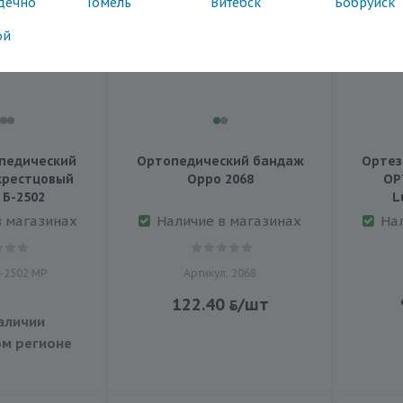
дечно
Гомель
Витебск
Бобруйск
ой
педический
Ортопедический бандаж
Ортез
крестцовый
Oppo 2068
ОР
 Б-2502
L
в магазинах
Наличие в магазинах
На
Б-2502 МР
Артикул: 2068
122.40
/шт
аличии
м регионе