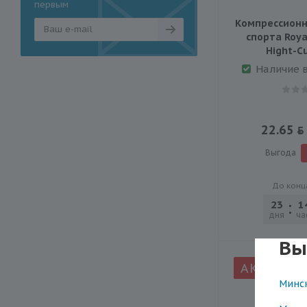
первым
Компрессионн
спорта Roya
Hight-С
Наличие 
22.65
Выгода
До конц
23
1
дня
ча
Вы
АКЦИЯ
Минс