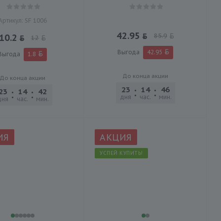
Артикул: SF 1006
42.95
85.9
10.2
12
Выгода
42.95
Выгода
1.8
До конца акции
До конца акции
23
14
46
46
23
14
42
46
дня
час.
мин.
сек.
дня
час.
мин.
сек.
ИЯ
АКЦИЯ
УСПЕЙ КУПИТЬ!