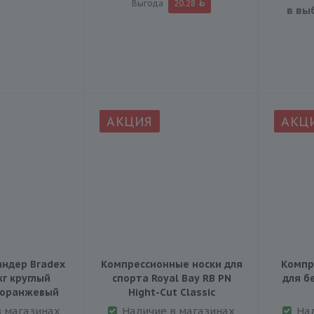
Выгода
20.28
в вы
АКЦИЯ
АКЦ
андер Bradex
Компрессионные носки для
Компр
кг круглый
спорта Royal Bay RB PN
для б
 оранжевый
Hight-Сut Classic
в магазинах
Наличие в магазинах
На