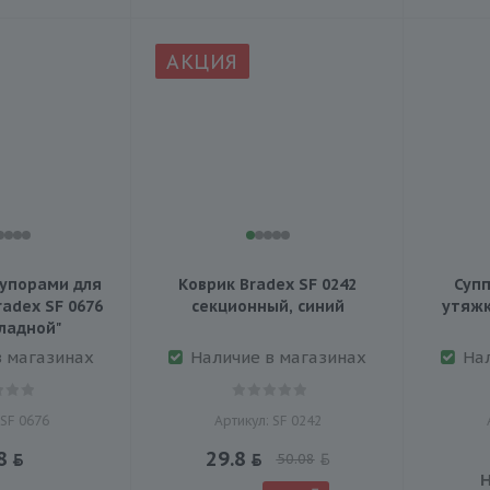
АКЦИЯ
упорами для
Коврик Bradex SF 0242
Супп
adex SF 0676
секционный, синий
утяжк
ладной"
в магазинах
Наличие в магазинах
На
 SF 0676
Артикул: SF 0242
8
29.8
50.08
Н