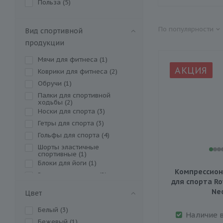
Польза (
5
)
По популярности
Вид спортивной
продукции
Мячи для фитнеса (
1
)
АКЦИЯ
Коврики для фитнеса (
2
)
Обручи (
1
)
Палки для спортивной
ходьбы (
2
)
Носки для спорта (
3
)
Гетры для спорта (
3
)
Гольфы для спорта (
4
)
Шорты эластичные
спортивные (
1
)
Блоки для йоги (
1
)
Компрессион
Эластичные пояса (
2
)
для спорта Ro
Пояса для похудения (
1
)
Ne
Цвет
Повязки эластичные для
колена (
2
)
Белый (
3
)
Наличие 
Суппорты (
4
)
Бежевый (
1
)