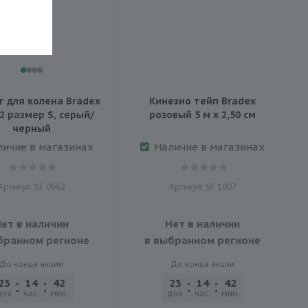
т для колена Bradex
Кинезио тейп Bradex
2 размер S, серый/
розовый 5 м х 2,50 см
черный
личие в магазинах
Наличие в магазинах
Артикул: SF 0662
Артикул: SF 1007
ет в наличии
Нет в наличии
бранном регионе
в выбранном регионе
До конца акции
До конца акции
23
14
42
46
23
14
42
46
дня
час.
мин.
сек.
дня
час.
мин.
сек.