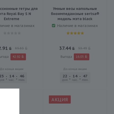
ссионные гетры для
Умные весы напольные
та Royal Bay S N
биоимпедансные sertsa®
Extreme
модель мэта black
личие в магазинах
Наличие в магазинах
2.91
37.44
85.83
53.49
ыгода
42.92
Выгода
16.05
До конца акции
До конца акции
23
14
46
46
22
14
47
46
дня
час.
мин.
сек.
дня
час.
мин.
сек.
ИЯ
АКЦИЯ