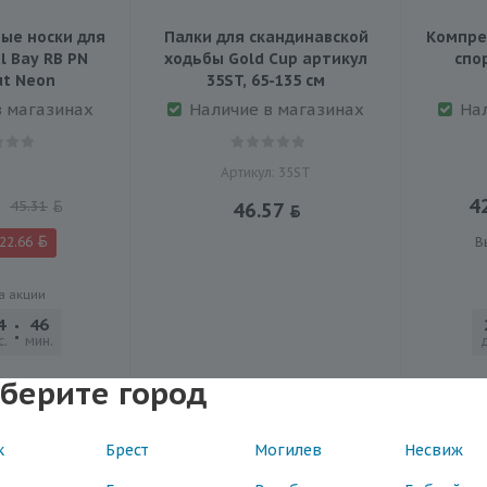
ые носки для
Палки для скандинавской
Компре
l Bay RB PN
ходьбы Gold Cup артикул
спор
ut Neon
35ST, 65-135 см
в магазинах
Наличие в магазинах
На
Артикул: 35ST
4
45.31
46.57
22.66
В
а акции
4
46
46
с.
мин.
сек.
берите город
АКЦ
к
Брест
Могилев
Несвиж