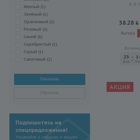
Тейпы (
4
)
Жёлтый (
1
)
Тренажеры для бёдер и рук
(
Зелёный (
1
)
1
)
Эспандеры (
2
)
Оранжевый (
2
)
38.28
Розовый (
2
)
Выгода
Синий (
6
)
Серебристый (
1
)
До конц
Серый (
1
)
23
1
Салатовый (
2
)
дня
ча
Фиолетовый (
2
)
Чёрный (
5
)
Чёрно-серый (
2
)
АКЦИЯ
Разноцветный (
5
)
Сбросить
Подпишитесь на
спецпредложения!
Узнавайте о скидках и акциях