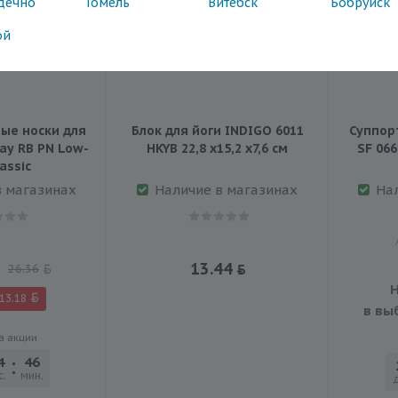
дечно
Гомель
Витебск
Бобруйск
ой
ые носки для
Блок для йоги INDIGO 6011
Суппор
ay RB PN Low-
HKYB 22,8 х15,2 х7,6 см
SF 066
assic
в магазинах
Наличие в магазинах
На
13.44
26.36
Н
13.18
в вы
а акции
4
46
46
с.
мин.
сек.