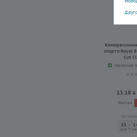
Моло
Друг
Компрессионн
спорта Royal B
Сut Cl
Наличие 
13.18
Выгода
До конц
23
1
дня
ча