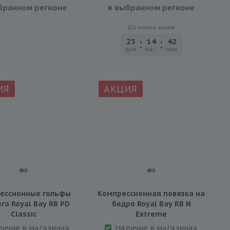
бранном регионе
в выбранном регионе
До конца акции
23
14
42
46
дня
час.
мин.
сек.
ИЯ
АКЦИЯ
ессионные гольфы
Компрессионная повязка на
ега Royal Bay RB PD
бедро Royal Bay RB N
Classic
Extreme
личие в магазинах
Наличие в магазинах