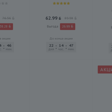
62.99
76.56
89.98
38.28
Выгода
26.99
а акции
До конца акции
4
46
46
22
14
47
46
с.
мин.
сек.
дня
час.
мин.
сек.
АКЦ