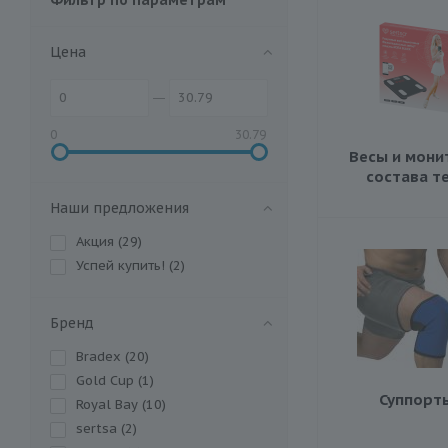
Цена
0
30.79
Весы и мон
состава т
Наши предложения
Акция (
29
)
Успей купить! (
2
)
Бренд
Bradex (
20
)
Gold Cup (
1
)
Суппорт
Royal Bay (
10
)
sertsa (
2
)