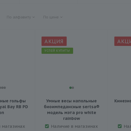
По алфавиту
По цене
АКЦИЯ
АКЦ
УСПЕЙ КУПИТЬ!
ные гольфы
Умные весы напольные
Кинезио
yal Bay RB PD
биоимпедансные sertsa®
on
модель мэта pro white
rainbow
в магазинах
Наличие в магазинах
На