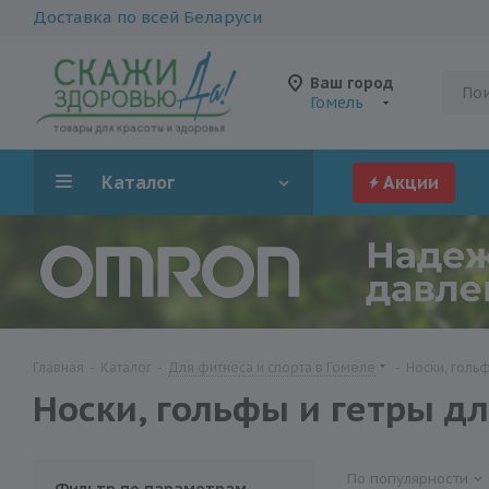
Доставка по всей Беларуси
Ваш город
Гомель
Каталог
Акции
Главная
-
Каталог
-
Для фитнеса и спорта в Гомеле
-
Носки, голь
Носки, гольфы и гетры дл
По популярности
Фильтр по параметрам