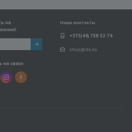
ь на
Наши контакты
жения!
+375(44) 738-32-74
shop@da.by
 на связи