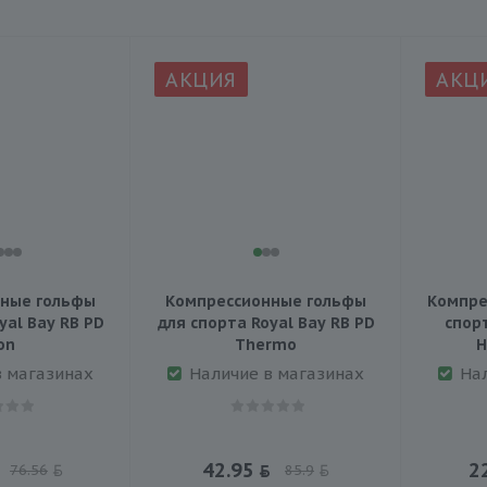
АКЦИЯ
АКЦ
ные гольфы
Компрессионные гольфы
Компре
yal Bay RB PD
для спорта Royal Bay RB PD
спорт
on
Thermo
H
в магазинах
Наличие в магазинах
На
42.95
2
76.56
85.9