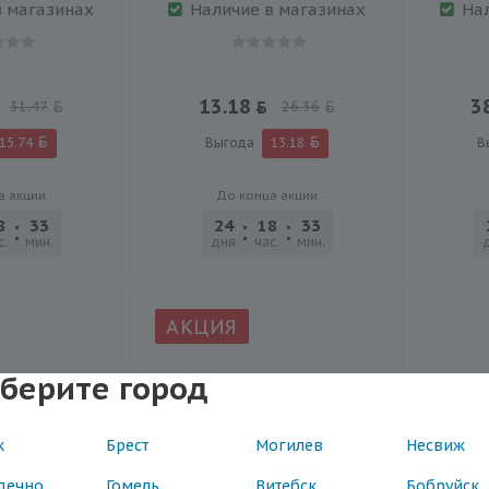
в магазинах
Наличие в магазинах
На
13.18
3
31.47
26.36
15.74
Выгода
13.18
В
а акции
До конца акции
8
33
32
24
18
33
32
с.
мин.
сек.
дня
час.
мин.
сек.
АКЦИЯ
берите город
к
Брест
Могилев
Несвиж
дечно
Гомель
Витебск
Бобруйск