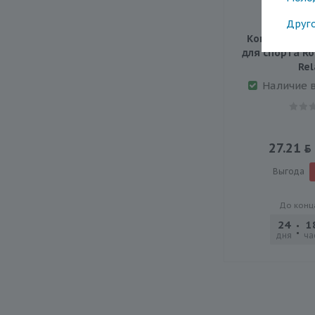
Друг
Компрессион
для спорта Ro
Rel
Наличие 
27.21
Выгода
До конц
24
1
дня
ча