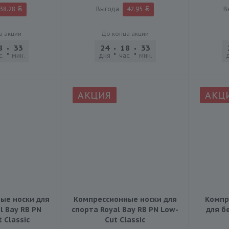
38.28
Выгода
42.95
В
а акции
До конца акции
8
33
32
24
18
33
32
с.
мин.
сек.
дня
час.
мин.
сек.
АКЦИЯ
АКЦ
ые носки для
Компрессионные носки для
Компр
l Bay RB PN
спорта Royal Bay RB PN Low-
для б
 Classic
Сut Classic