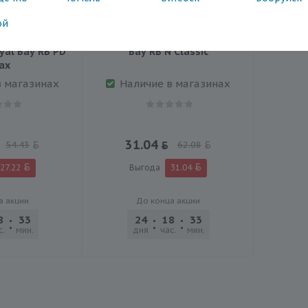
ой
ные гольфы
Спортивные гетры Royal
yal Bay RB PD
Bay RB N Classic
ax
в магазинах
Наличие в магазинах
31.04
54.43
62.08
27.22
Выгода
31.04
а акции
До конца акции
8
33
32
24
18
33
32
с.
мин.
сек.
дня
час.
мин.
сек.