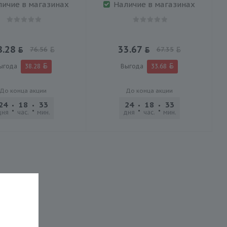
личие в магазинах
Наличие в магазинах
8.28
33.67
76.56
67.35
ыгода
38.28
Выгода
33.68
До конца акции
До конца акции
24
18
33
32
24
18
33
32
дня
час.
мин.
сек.
дня
час.
мин.
сек.