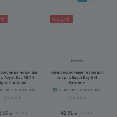
ИЯ
АКЦИЯ
ссионные носки для
Компрессионные гетры для
а Royal Bay RB PN
спорта Royal Bay S N
ight-Сut Neon
Extreme
личие в магазинах
Наличие в магазинах
2.65
42.91
45.31
85.83