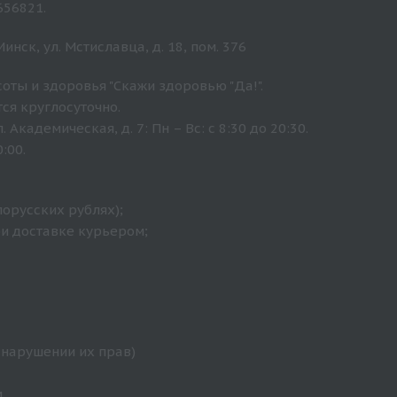
656821.
нск, ул. Мстиславца, д. 18, пом. 376
оты и здоровья "Скажи здоровью "Да!".
ся круглосуточно.
Академическая, д. 7: Пн – Вс: с 8:30 до 20:30.
:00.
лорусских рублях);
ри доставке курьером;
 нарушении их прав)
.