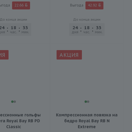
ыгода
22.66
Выгода
42.92
До конца акции
До конца акции
24
18
33
32
24
18
33
32
дня
час.
мин.
сек.
дня
час.
мин.
сек.
ИЯ
АКЦИЯ
ессионные гольфы
Компрессионная повязка на
ега Royal Bay RB PD
бедро Royal Bay RB N
Classic
Extreme