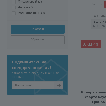
Фиолетовый (
1
)
Выгода
Чёрный (
2
)
Разноцветный (
4
)
До конц
24
1
дня
ча
Сбросить
АКЦИЯ
Подпишитесь на
спецпредложения!
Узнавайте о скидках и акциях
первым
Компрессионн
спорта Roya
Hight-Сut