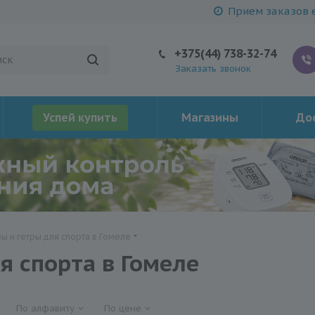
Прием заказов е
+375(44) 738-32-74
Заказать звонок
Успей купить
Магазины
Дос
фы и гетры для спорта в Гомеле
я спорта в Гомеле
По алфавиту
По цене