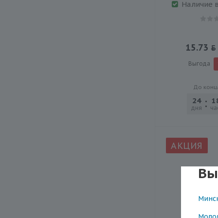
Наличие 
15.73
Выгода
До конц
24
1
дня
ча
АКЦИЯ
Вы
Минс
Моло