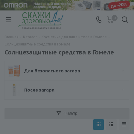
0
Главная
-
Каталог
-
Косметика для лица и тела в Гомеле
-
Солнцезащитные средства в Гомеле
Солнцезащитные средства в Гомеле
Для безопасного загара
После загара
Фильтр