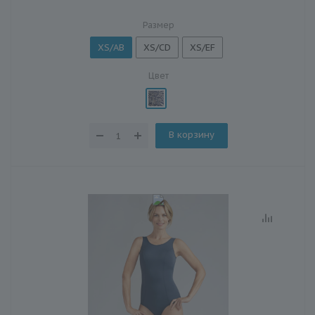
Размер
XS/AB
XS/CD
XS/EF
Цвет
В корзину