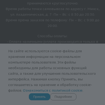
принимаются круглосуточно.
Время работы точки самовывоза по адресу г. Минск,
ул. Академическая, д. 7: Пн – Вс: с 8:30 до 20:30.
Время прёма заказов по телефону: Пн – Вс: с 9:00 до
20:00.
Способы оплаты:
- Оплата наличными (оплата производится только в
белорусских рублях);
На сайте используются cookie-файлы для
- Оплата с помощью банковской карты на сайте или
хранения информации на персональном
при доставке курьером;
компьютере пользователя. Эти файлы
- Оплата через систему ЕРИП.
необходимы для работы основных функций
сайта, а также для улучшения пользовательского
Дата регистрации в торговом реестре: 03.02.2017 г.
интерфейса. Нажимая кнопку Принять, вы
соглашаетесь на хранение и обработку cookie-
Служба по работе с покупателями ООО "Яндейл"
файлов.
Ознакомиться с политикой cookie
.
(по вопросам рассмотрения обращений покупателей о
нарушении их прав)
Принять
Подробнее
Тел.: +37517 375-71-90