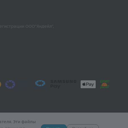
егистрации ООО"Яндейл",
теля. Эти файлы