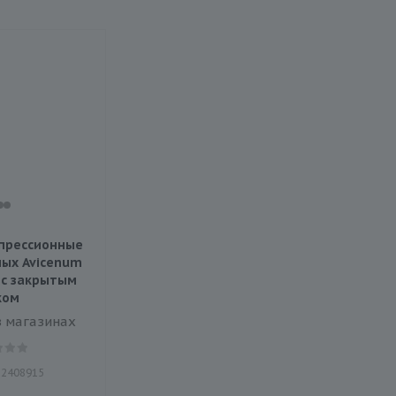
прессионные
ых Avicenum
 с закрытым
ком
в магазинах
12408915