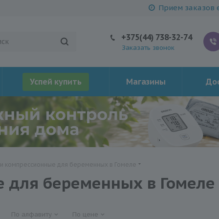
Прием заказов е
+375(44) 738-32-74
Заказать звонок
Успей купить
Магазины
Дос
ки компрессионные для беременных в Гомеле
е для беременных в Гомеле
По алфавиту
По цене