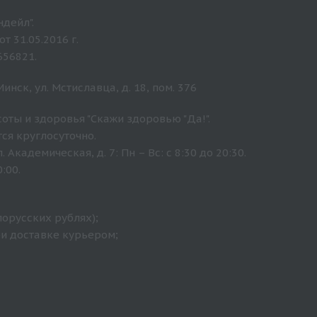
дейл".
 31.05.2016 г.
656821.
нск, ул. Мстиславца, д. 18, пом. 376
оты и здоровья "Скажи здоровью "Да!".
ся круглосуточно.
Академическая, д. 7: Пн – Вс: с 8:30 до 20:30.
:00.
лорусских рублях);
ри доставке курьером;