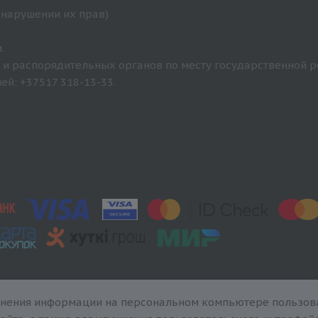
 нарушении их прав)
.
и распорядительных органов по месту государственной р
й: +37517 318-13-33.
анения информации на персональном компьютере пользова