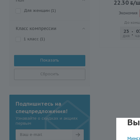
22.30
/
Для женщин (
1
)
Экономия
До конц
Класс компрессии
23
0
дня
ча
1 класс (
1
)
Сбросить
Подпишитесь на
спецпредложения!
Узнавайте о скидках и акциях
Вы
первым
Минс