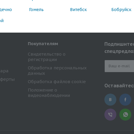
дечно
Гомель
Витебск
Бобруйск
ой
Покупателям
Подпишитес
спецпредло
Свидетельство о
регистрации
Обработка персональных
вара
данных
оферты
Обработка файлов cookie
Оставайтесь
Положение о
видеонаблюдении