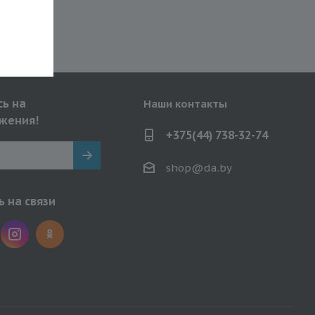
ь на
Наши контакты
жения!
+375(44) 738-32-74
shop@da.by
 на связи