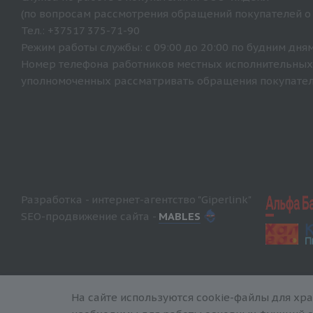
(по вопросам рассмотрения обращений покупателей о
Тел.: +37517 375-71-90
Режим работы службы: с 09:00 до 20:00 по будним дням
Номер телефона работников местных исполнительных 
уполномоченных рассматривать обращения покупателе
Разработка - интернет-агентство "Giperlink"
SEO-продвижение сайта -
MABLES
На сайте используются cookie-файлы для хр