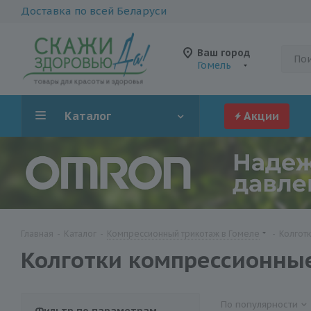
Доставка по всей Беларуси
Ваш город
Гомель
Каталог
Акции
Главная
-
Каталог
-
Компрессионный трикотаж в Гомеле
-
Колгот
Колготки компрессионны
По популярности
Фильтр по параметрам