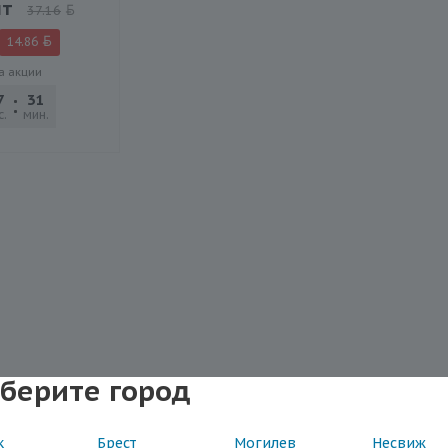
шт
37.16
14.86
а акции
7
31
33
с.
мин.
сек.
берите город
к
Брест
Могилев
Несвиж