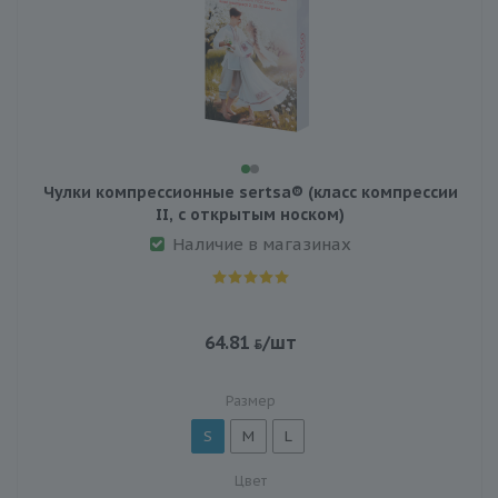
Чулки компрессионные sertsa® (класс компрессии
II, с открытым носком)
Наличие в магазинах
64.81
/шт
Размер
S
M
L
Цвет