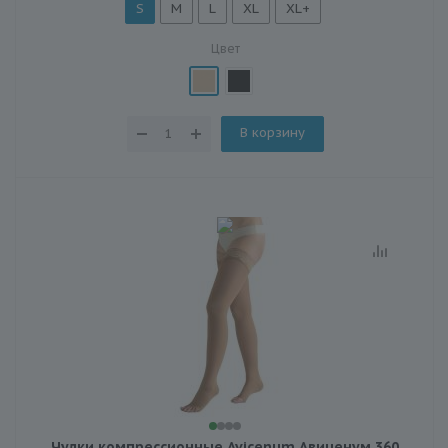
S
M
L
XL
XL+
Цвет
В корзину
Чулки компрессионные Avicenum Авиценум 360