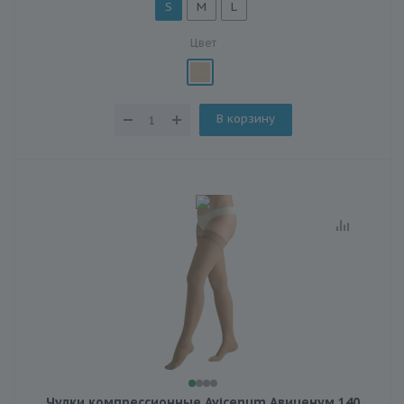
S
M
L
Цвет
В корзину
Чулки компрессионные Avicenum Авиценум 140