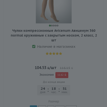
Чулки компрессионные Avicenum Авиценум 360
normal кружевные с закрытым носком, 2 класс, 2
шт
Наличие в магазинах
104.53
/шт
116.15
Экономия
11.62
До конца акции
24
18
51
24
дня
час.
мин.
сек.
Размер