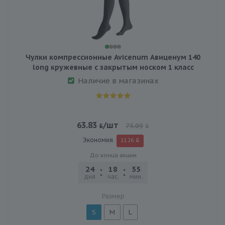
Чулки компрессионные Avicenum Авиценум 140
long кружевные с закрытым носком 1 класс
Наличие в магазинах
63.83
/шт
75.09
Экономия
11.26
До конца акции
24
18
55
24
дня
час.
мин.
сек.
Размер
S
M
L