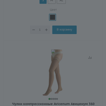
S
M
XL
Цвет
В корзину
Чулки компрессионные Avicenum Авиценум 360