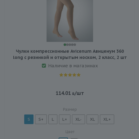
Чулки компрессионные Avicenum Авиценум 360
long с резинкой и открытым носком, 2 класс, 2 шт
Наличие в магазинах
114.01
/шт
Размер
S
S+
L
L+
XL-
XL
XL+
Цвет