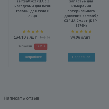
sertsa®/СЭРЦА с 5
запястье для
насадками для кожи
измерения
головы, для тела и
артериального
лица
давления sertsa®/
СЭРЦА Смарт (DBP-
8276H)
134.10
/шт
94.96
/шт
149
BYN
Экономия
14.90
Подробнее
Подробнее
Написать отзыв