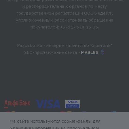
и распорядительных органов по месту
государственной регистрации ООО"Яндейл",
уполномоченных рассматривать обращения
покупателей: +37517 318-13-33.
Разработка - интернет-агентство "Giperlink"
SEO-продвижение сайта -
MABLES
На сайте используются cookie-файлы для
хранения информации на персональном