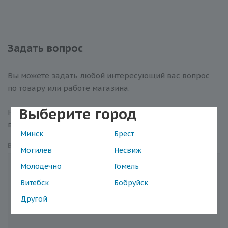
Задать вопрос
Вы можете задать любой интересующий вас вопрос
по товару или работе магазина.
Выберите город
Наши квалифицированные специалисты обязательно
вам помогут.
Минск
Брест
Вопрос
*
Могилев
Несвиж
Молодечно
Гомель
Витебск
Бобруйск
Другой