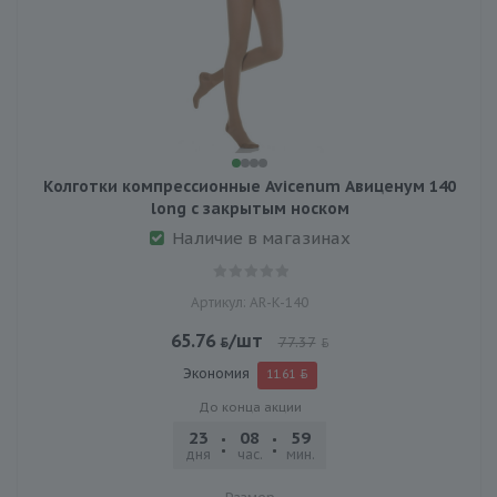
Колготки компрессионные Avicenum Авиценум 140
long с закрытым носком
Наличие в магазинах
Артикул: AR-K-140
65.76
/шт
77.37
Экономия
11.61
До конца акции
23
08
59
57
дня
час.
мин.
сек.