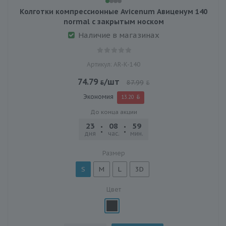
Колготки компрессионные Avicenum Авиценум 140
normal с закрытым носком
Наличие в магазинах
Артикул: AR-K-140
74.79
/шт
87.99
Экономия
13.20
До конца акции
23
08
59
57
дня
час.
мин.
сек.
Размер
S
M
L
3D
Цвет