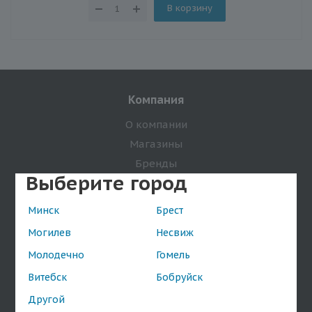
В корзину
Компания
О компании
Магазины
Бренды
Выберите город
Оптовым покупателям
Минск
Брест
Информация
Могилев
Несвиж
Условия оплаты
Молодечно
Гомель
Условия доставки
Витебск
Бобруйск
Условия возврата товара
Договор публичной оферты
Другой