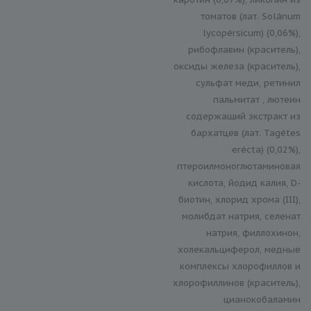
томатов (лат. Solánum
lycopérsicum) (0,06%),
рибофлавин (краситель),
оксиды железа (краситель),
сульфат меди, ретинил
пальмитат , лютеин
содержащий экстракт из
бархатцев (лат. Tagétes
erécta) (0,02%),
птероилмоноглютаминовая
кислота, йодид калия, D-
биотин, хлорид хрома (III),
молибдат натрия, селенат
натрия, филлохинон,
холекальциферол, медные
комплексы хлорофиллов и
хлорофиллинов (краситель),
цианокобаламин