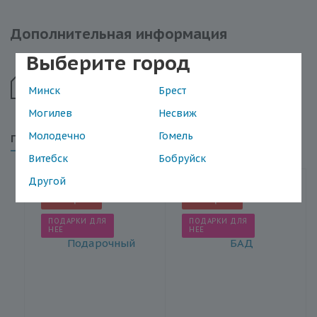
Дополнительная информация
Выберите город
Vital F для энергии (таблетки+капсулы)
Минск
Брест
1,5 мб
Могилев
Несвиж
Молодечно
Гомель
Похожие товары
Витебск
Бобруйск
Другой
АКЦИЯ
АКЦИЯ
ПОДАРКИ ДЛЯ
ПОДАРКИ ДЛЯ
НЕЕ
НЕЕ