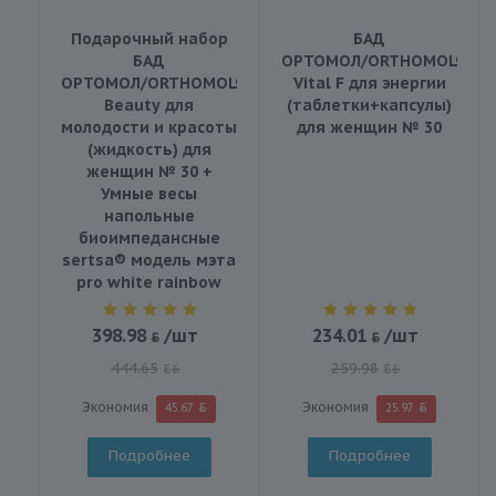
Подарочный набор
БАД
БАД
ОРТОМОЛ/ORTHOMOL®
ОРТОМОЛ/ORTHOMOL®
Vital F для энергии
Beauty для
(таблетки+капсулы)
молодости и красоты
для женщин № 30
(жидкость) для
женщин № 30 +
Умные весы
напольные
биоимпедансные
sertsa® модель мэта
pro white rainbow
398.98
/шт
234.01
/шт
444.65
259.98
BYN
BYN
Экономия
Экономия
45.67
25.97
Подробнее
Подробнее