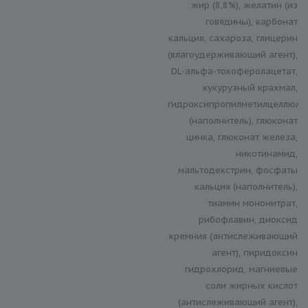
жир (8,8%), желатин (из
говядины), карбонат
кальция, сахароза, глицерин
(влагоудерживающий агент),
DL-альфа-токоферолацетат,
кукурузный крахмал,
гидроксипропилметилцеллюло
(наполнитель), глюконат
цинка, глюконат железа,
никотинамид,
мальтодекстрин, фосфаты
кальция (наполнитель),
тиамин мононитрат,
рибофлавин, диоксид
кремния (антислеживающий
агент), пиридоксин
гидрохлорид, магниевые
соли жирных кислот
(антислеживающий агент),