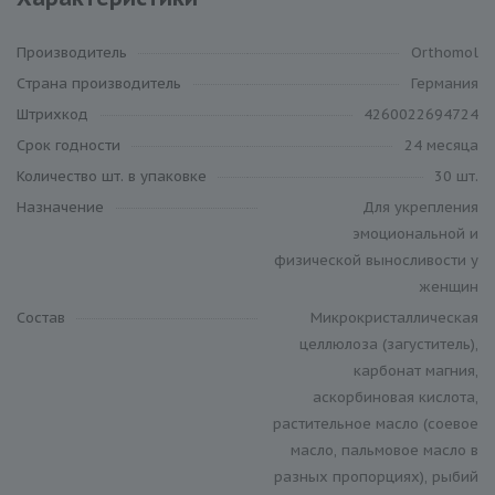
Производитель
Orthomol
Cтрана производитель
Германия
Штрихкод
4260022694724
Cрок годности
24 месяца
Количество шт. в упаковке
30 шт.
Назначение
Для укрепления
эмоциональной и
физической выносливости у
женщин
Состав
Микрокристаллическая
целлюлоза (загуститель),
карбонат магния,
аскорбиновая кислота,
растительное масло (соевое
масло, пальмовое масло в
разных пропорциях), рыбий