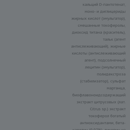
кальций D-пантотенат,
моно- и диглицериды
жирных кислот (эмульгатор),
смешанные токоферолы,
диоксид титана (краситель),
тальк (агент
антислеживающий), жирные
кислоты (антислеживающий
агент), подсолнечный
лецитин (эмульгатор),
полидекстроза
(стабилизатор), сульфат
марганца,
биофлавоноидсодержащий
экстракт цитрусовых (лат.
Citrus sp.) экстракт
токоферол богатый
антиоксидантами, бета-
каротин (0,07%), ликопин из