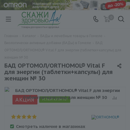
0
Главная
-
Каталог
-
БАДы и лечебные товары в Гомеле
-
Биологически активные добавки (БАДы) в Гомеле
-
БАД
ОРТОМОЛ/ORTHOMOL® Vital F для энергии (таблетки+капсулы) для
женщин № 30
БАД ОРТОМОЛ/ORTHOMOL® Vital F
для энергии (таблетки+капсулы) для
женщин № 30
АКЦИЯ
УСПЕЙ КУПИТЬ!
Смотреть наличие в магазинах