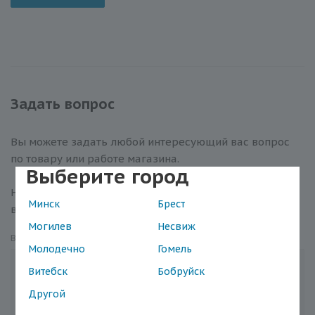
Задать вопрос
Вы можете задать любой интересующий вас вопрос
по товару или работе магазина.
Выберите город
Наши квалифицированные специалисты обязательно
Минск
Брест
вам помогут.
Могилев
Несвиж
Вопрос
*
Молодечно
Гомель
Витебск
Бобруйск
Другой