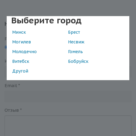
Выберите город
Написать отзыв
Минск
Брест
Рейтинг
Могилев
Несвиж
5
4
3
2
1
Молодечно
Гомель
Имя
*
Витебск
Бобруйск
Другой
Email
*
Отзыв
*