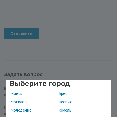
Отправить
Задать вопрос
Выберите город
Вы можете задать любой интересующий вас вопрос
Минск
Брест
по товару или работе магазина.
Могилев
Несвиж
Наши квалифицированные специалисты обязательно
Молодечно
Гомель
вам помогут.