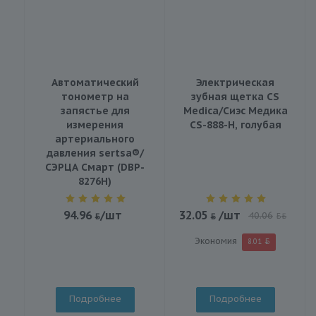
Автоматический
Электрическая
тонометр на
зубная щетка CS
запястье для
Medica/Сиэс Медика
измерения
CS-888-H, голубая
артериального
давления sertsa®/
СЭРЦА Смарт (DBP-
8276H)
94.96
/шт
32.05
/шт
40.06
BYN
Экономия
8.01
Подробнее
Подробнее