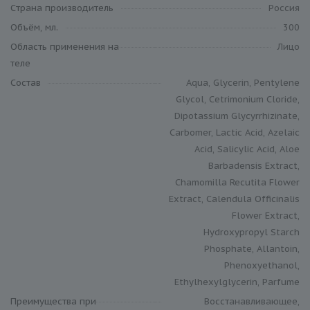
Cтрана производитель
Россия
Объём, мл.
300
Область применения на
Лицо
теле
Состав
Aqua, Glycerin, Pentylene
Glycol, Cetrimonium Cloride,
Dipotassium Glycyrrhizinate,
Carbomer, Lactic Acid, Azelaic
Acid, Salicylic Acid, Aloe
Barbadensis Extract,
Chamomilla Recutita Flower
Extract, Calendula Officinalis
Flower Extract,
Hydroxypropyl Starch
Phosphate, Allantoin,
Phenoxyethanol,
Ethylhexylglycerin, Parfume
Преимущества при
Восстанавливающее,