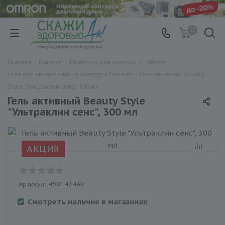
0
Главная
-
Каталог
-
Приборы для красоты в Гомеле
-
Гели для аппаратных процедур в Гомеле
-
Гель активный Beauty
Style "Ультраклин сенс", 300 мл
Гель активный Beauty Style
"Ультраклин сенс", 300 мл
АКЦИЯ
Артикул:
4501424AR
Смотреть наличие в магазинах