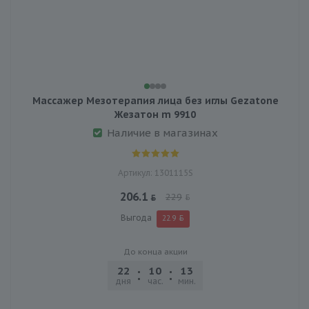
Массажер Мезотерапия лица без иглы Gezatone
Жезатон m 9910
Наличие в магазинах
Артикул: 1301115S
206.1
229
Выгода
22.9
До конца акции
22
10
13
54
дня
час.
мин.
сек.