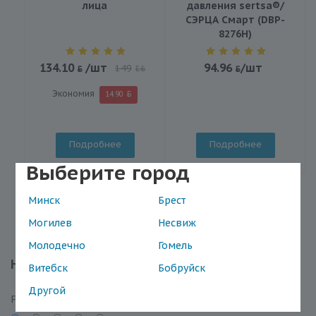
лица
давления sertsa®/
СЭРЦА Смарт (DBP-
8276H)
134.10
/шт
94.96
/шт
149
BYN
Экономия
14.90
Подробнее
Подробнее
Выберите город
Минск
Брест
Могилев
Несвиж
Молодечно
Гомель
Написать отзыв
Витебск
Бобруйск
Другой
Рейтинг